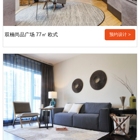
双楠尚品广场 77㎡ 欧式
预约设计 >