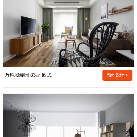
万科城臻园 83㎡ 欧式
预约设计 >