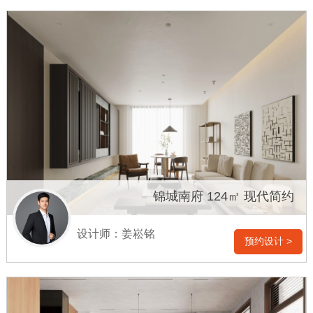
锦城南府 124㎡ 现代简约
设计师：姜崧铭
预约设计 >