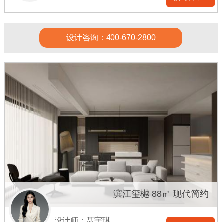
设计咨询：400-670-2800
滨江玺樾 88㎡ 现代简约
设计师：聂宇琪