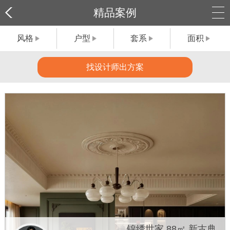
精品案例
风格
户型
套系
面积
找设计师出方案
锦绣世家 88㎡ 新古典