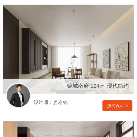
锦城南府 124㎡ 现代简约
设计师：姜崧铭
预约设计 >