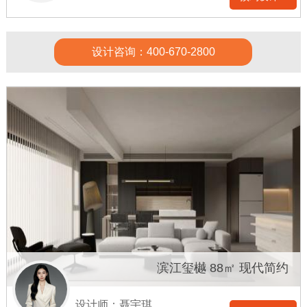
设计咨询：400-670-2800
滨江玺樾 88㎡ 现代简约
设计师：聂宇琪