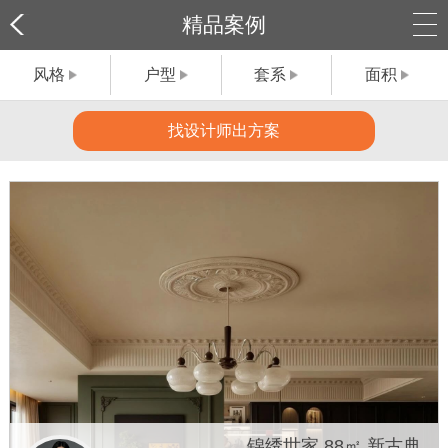
精品案例
风格
户型
套系
面积
找设计师出方案
锦绣世家 88㎡ 新古典