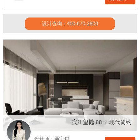
设计咨询：400-670-2800
滨江玺樾 88㎡ 现代简约
设计师：聂宇琪