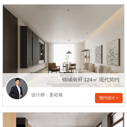
锦城南府 124㎡ 现代简约
设计师：姜崧铭
预约设计 >