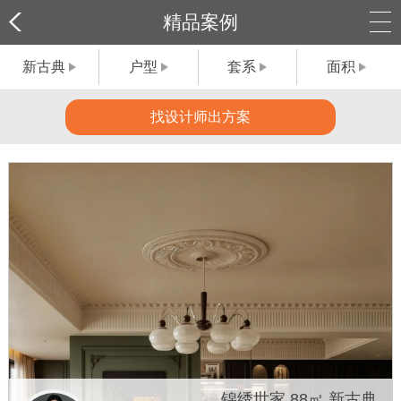
精品案例
新古典
户型
套系
面积
找设计师出方案
锦绣世家 88㎡ 新古典