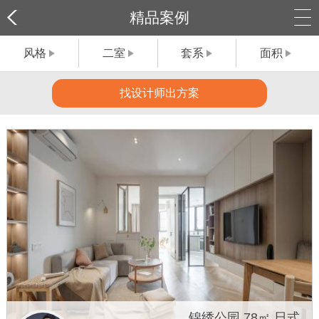
精品案例
风格
二室
套系
面积
找设计师出方案
锦绣公园 78㎡ 日式