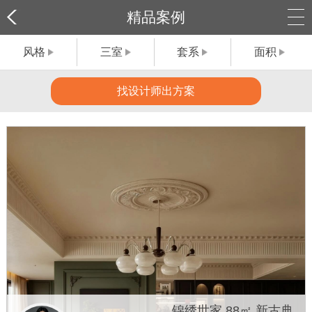
精品案例
风格
三室
套系
面积
找设计师出方案
锦绣世家 88㎡ 新古典