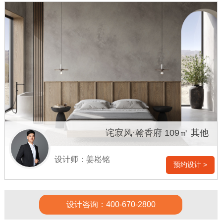
诧寂风·翰香府 109㎡ 其他
设计师：姜崧铭
预约设计 >
设计咨询：400-670-2800