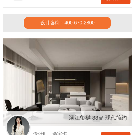
设计咨询：400-670-2800
滨江玺樾 88㎡ 现代简约
设计师：聂宇琪