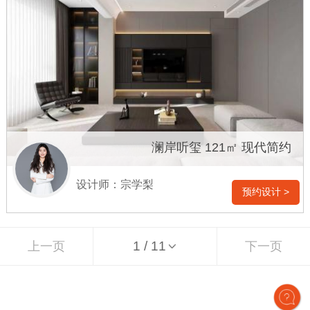
澜岸听玺 121㎡ 现代简约
设计师：宗学梨
预约设计 >
上一页
下一页