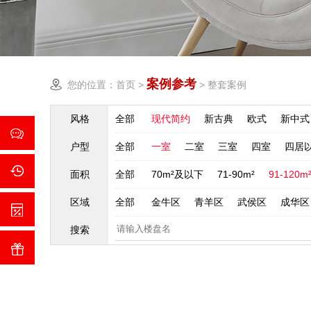
案例参考
您的位置：
首页
>
>
整套案例
风格
全部
现代简约
新古典
欧式
新中式
户型
全部
一室
二室
三室
四室
四居
面积
全部
70m²及以下
71-90m²
91-120m
区域
全部
金牛区
青羊区
武侯区
成华区
搜索