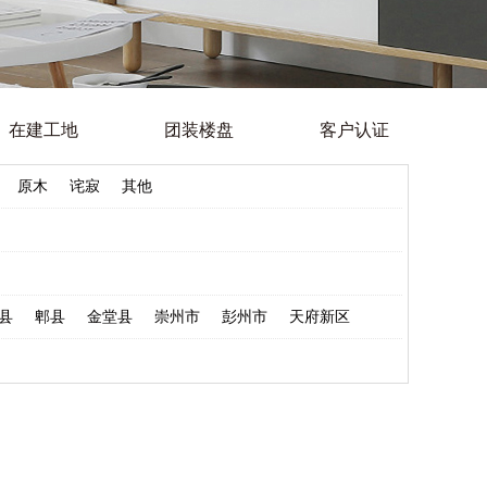
在建工地
团装楼盘
客户认证
原木
诧寂
其他
县
郫县
金堂县
崇州市
彭州市
天府新区