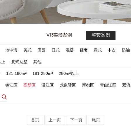
VR实景案例
整套案例
地中海
美式
田园
日式
混搭
轻奢
意式
中古
奶油
以上
复式别墅
其他
²
121-180m²
181-280m²
280m²以上
锦江区
高新区
温江区
龙泉驿区
新都区
青白江区
双流
首页
上一页
下一页
尾页