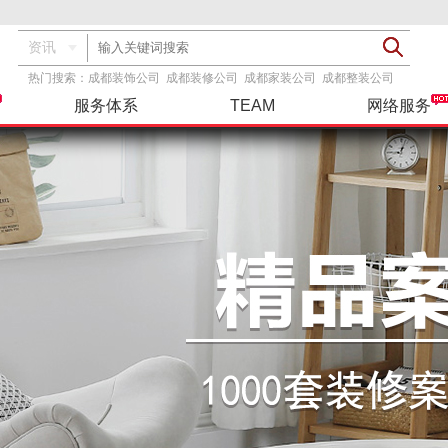
资讯
热门搜索：
成都装饰公司
成都装修公司
成都家装公司
成都整装公司
服务体系
TEAM
网络服务
透明报价
基装
服务指导
装修攻略
精彩案例
设计团队
品牌主材
基+主
联系我们
工具服务
在建工地
整装
三方检测