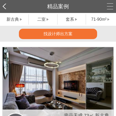
精品案例
新古典
二室
套系
71-90m²
找设计师出方案
壹品天成 73㎡ 新古典