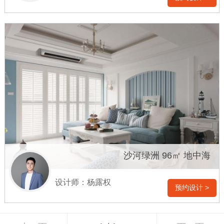
沙河绿洲 96㎡ 地中海
设计师：杨露权
预约设计 >