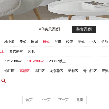
VR实景案例
整套案例
地中海
美式
田园
日式
混搭
轻奢
意式
中古
奶油
以上
复式别墅
其他
²
121-180m²
181-280m²
280m²以上
锦江区
高新区
温江区
龙泉驿区
新都区
青白江区
双流
首页
上一页
下一页
尾页