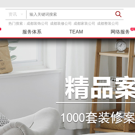
资讯
热门搜索：
成都装饰公司
成都装修公司
成都家装公司
成都整装公司
服务体系
TEAM
网络服务
透明报价
基装
服务指导
装修攻略
精彩案例
设计团队
品牌主材
基+主
联系我们
工具服务
在建工地
整装
三方检测