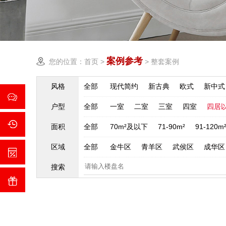
案例参考
您的位置：
首页
>
>
整套案例
风格
全部
现代简约
新古典
欧式
新中式
户型
全部
一室
二室
三室
四室
四居
面积
全部
70m²及以下
71-90m²
91-120m
区域
全部
金牛区
青羊区
武侯区
成华区
搜索