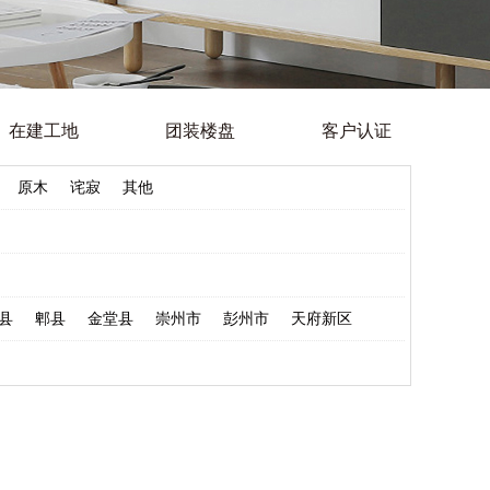
在建工地
团装楼盘
客户认证
原木
诧寂
其他
县
郫县
金堂县
崇州市
彭州市
天府新区