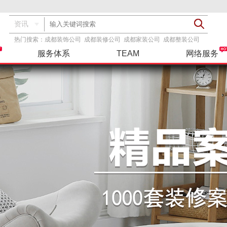
资讯
热门搜索：
成都装饰公司
成都装修公司
成都家装公司
成都整装公司
服务体系
TEAM
网络服务
透明报价
基装
服务指导
装修攻略
精彩案例
设计团队
品牌主材
基+主
联系我们
工具服务
在建工地
整装
三方检测