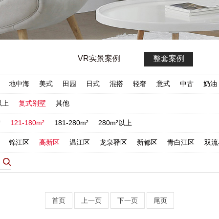
VR实景案例
整套案例
地中海
美式
田园
日式
混搭
轻奢
意式
中古
奶油
以上
复式别墅
其他
²
121-180m²
181-280m²
280m²以上
锦江区
高新区
温江区
龙泉驿区
新都区
青白江区
双流
首页
上一页
下一页
尾页