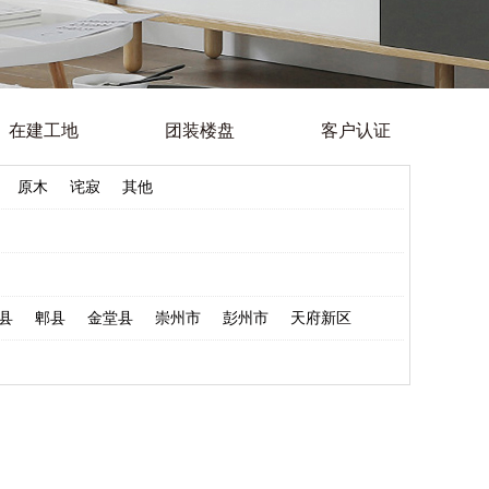
在建工地
团装楼盘
客户认证
原木
诧寂
其他
县
郫县
金堂县
崇州市
彭州市
天府新区