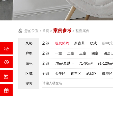
案例参考
您的位置：
首页
>
>
整套案例
风格
全部
现代简约
新古典
欧式
新中式
户型
全部
一室
二室
三室
四室
四居
面积
全部
70m²及以下
71-90m²
91-120m
区域
全部
金牛区
青羊区
武侯区
成华区
搜索