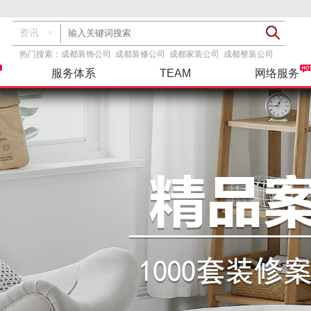
资讯
热门搜索：
成都装饰公司
成都装修公司
成都家装公司
成都整装公司
服务体系
TEAM
网络服务
透明报价
基装
服务指导
装修攻略
精彩案例
设计团队
品牌主材
基+主
联系我们
工具服务
在建工地
整装
三方检测