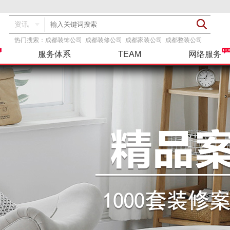
资讯
热门搜索：
成都装饰公司
成都装修公司
成都家装公司
成都整装公司
服务体系
TEAM
网络服务
透明报价
基装
服务指导
装修攻略
精彩案例
设计团队
品牌主材
基+主
联系我们
工具服务
在建工地
整装
三方检测