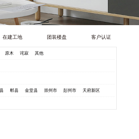
在建工地
团装楼盘
客户认证
原木
诧寂
其他
县
郫县
金堂县
崇州市
彭州市
天府新区