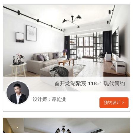
首开龙湖紫宸 118㎡ 现代简约
设计师：谭乾洪
预约设计 >