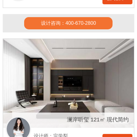
设计咨询：400-670-2800
澜岸听玺 121㎡ 现代简约
设计师：宗学梨