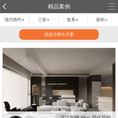
精品案例
现代简约
三室
套系
面积
找设计师出方案
滨江玺樾 88㎡ 现代简约