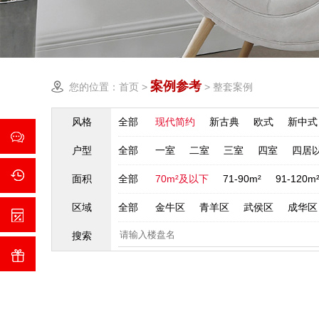
案例参考
您的位置：
首页
>
>
整套案例
风格
全部
现代简约
新古典
欧式
新中式
户型
全部
一室
二室
三室
四室
四居
面积
全部
70m²及以下
71-90m²
91-120m
区域
全部
金牛区
青羊区
武侯区
成华区
搜索