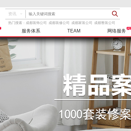
资讯
热门搜索：
成都装饰公司
成都装修公司
成都家装公司
成都整装公司
服务体系
TEAM
网络服务
透明报价
基装
服务指导
装修攻略
精彩案例
设计团队
品牌主材
基+主
联系我们
工具服务
在建工地
整装
三方检测