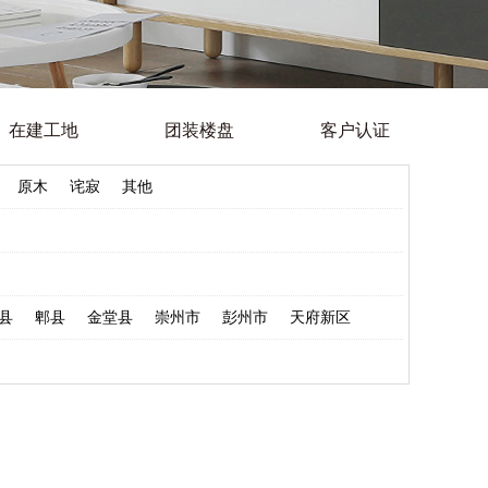
在建工地
团装楼盘
客户认证
原木
诧寂
其他
县
郫县
金堂县
崇州市
彭州市
天府新区