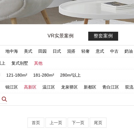
VR实景案例
整套案例
地中海
美式
田园
日式
混搭
轻奢
意式
中古
奶油
以上
复式别墅
其他
²
121-180m²
181-280m²
280m²以上
锦江区
高新区
温江区
龙泉驿区
新都区
青白江区
双流
首页
上一页
下一页
尾页