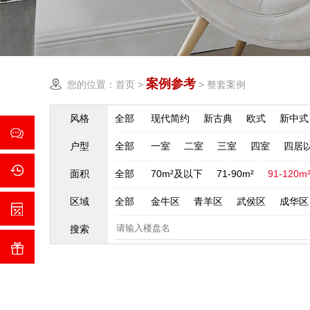
案例参考
您的位置：
首页
>
>
整套案例
风格
全部
现代简约
新古典
欧式
新中式
户型
全部
一室
二室
三室
四室
四居
面积
全部
70m²及以下
71-90m²
91-120m
区域
全部
金牛区
青羊区
武侯区
成华区
搜索