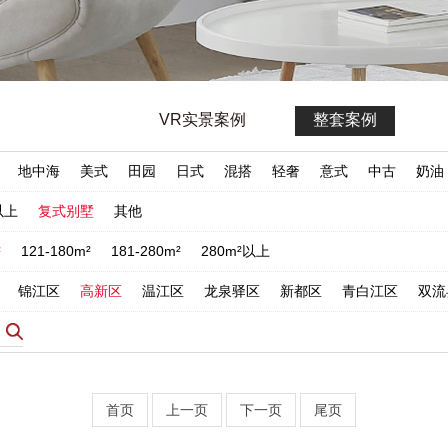
VR实景案例
整套案例
地中海
美式
田园
日式
混搭
轻奢
意式
中古
奶油
以上
复式别墅
其他
²
121-180m²
181-280m²
280m²以上
锦江区
高新区
温江区
龙泉驿区
新都区
青白江区
双流
首页
上一页
下一页
尾页