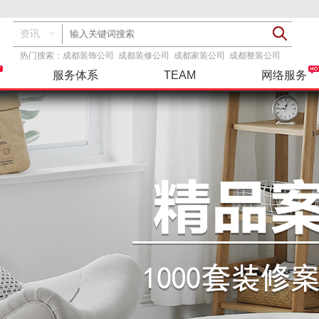
资讯
热门搜索：
成都装饰公司
成都装修公司
成都家装公司
成都整装公司
服务体系
TEAM
网络服务
透明报价
基装
服务指导
装修攻略
精彩案例
设计团队
品牌主材
基+主
联系我们
工具服务
在建工地
整装
三方检测