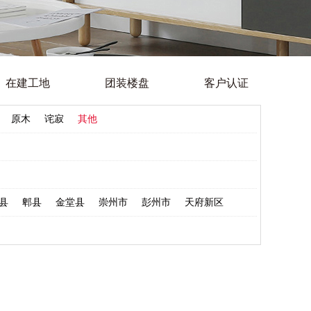
在建工地
团装楼盘
客户认证
原木
诧寂
其他
县
郫县
金堂县
崇州市
彭州市
天府新区