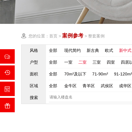
案例参考
您的位置：
首页
>
>
整套案例
风格
全部
现代简约
新古典
欧式
新中式
户型
全部
一室
二室
三室
四室
四居
面积
全部
70m²及以下
71-90m²
91-120m
区域
全部
金牛区
青羊区
武侯区
成华区
搜索