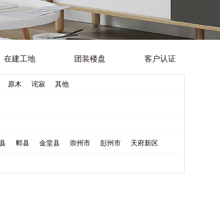
在建工地
团装楼盘
客户认证
原木
诧寂
其他
县
郫县
金堂县
崇州市
彭州市
天府新区