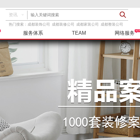
资讯
热门搜索：
成都装饰公司
成都装修公司
成都家装公司
成都整装公司
服务体系
TEAM
网络服务
透明报价
基装
服务指导
装修攻略
精彩案例
设计团队
品牌主材
基+主
联系我们
工具服务
在建工地
整装
三方检测