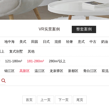
VR实景案例
整套案例
地中海
美式
田园
日式
混搭
轻奢
意式
中古
奶油
以上
复式别墅
其他
²
121-180m²
181-280m²
280m²以上
锦江区
高新区
温江区
龙泉驿区
新都区
青白江区
双流
首页
上一页
下一页
尾页